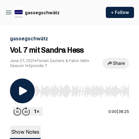
+ Follow
gassegschwätz
gassegschwätz
Vol. 7 mit Sandra Hess
June 27, 2021
•
Florian Sachers & Fabio Valli
•
Share
Season 1
•
Episode 7
Use Left/Right to seek, Home/End to jump to st
0:00
|
38:25
Show Notes