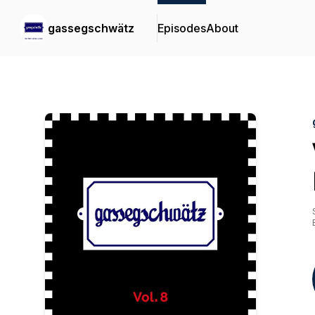
gassegschwätz
Episodes
About