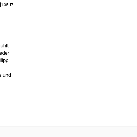
|
1:05:17
ühlt
ieder
lipp
s und