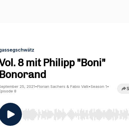
gassegschwätz
Vol. 8 mit Philipp "Boni"
Bonorand
September 25, 2021
•
Florian Sachers & Fabio Valli
•
Season 1
•
S
Episode 8
Use Left/Right to seek, Home/End to jump to start o