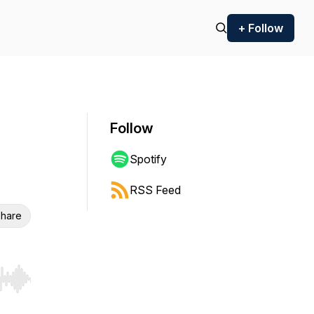
+ Follow
Follow
Spotify
RSS Feed
hare
r end. Hold shift to jump forward or backward.