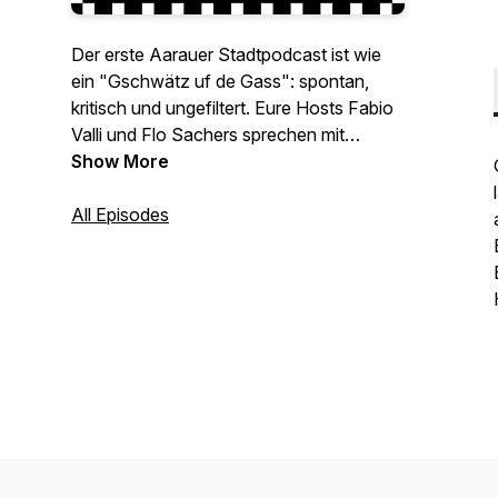
Der erste Aarauer Stadtpodcast ist wie
ein "Gschwätz uf de Gass": spontan,
kritisch und ungefiltert. Eure Hosts Fabio
Valli und Flo Sachers sprechen mit
Menschen, die in unserer Stadt Aarau
Show More
etwas bewegen und werfen somit einen
Blick hinter die historischen Stadtmauern.
All Episodes